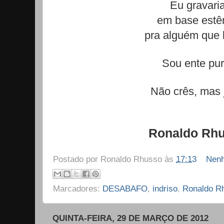
Eu gravari
em base estên
pra alguém que 
Sou ente pur
Não crês, mas 
Ronaldo Rh
Postado por
Ronaldo Rhusso
às
17:13
Nenh
Marcadores:
DESABAFO
,
indriso
,
Ronaldo R
QUINTA-FEIRA, 29 DE MARÇO DE 2012