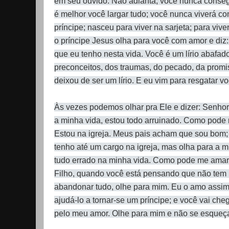
em seu ouvido: Não adianta, você nunca consegui
é melhor você largar tudo; você nunca viverá c
príncipe; nasceu para viver na sarjeta; para viv
o príncipe Jesus olha para você com amor e diz: 
que eu tenho nesta vida. Você é um lírio abafad
preconceitos, dos traumas, do pecado, da prom
deixou de ser um lírio. E eu vim para resgatar v
Às vezes podemos olhar pra Ele e dizer: Senho
a minha vida, estou todo arruinado. Como pode
Estou na igreja. Meus pais acham que sou bom;
tenho até um cargo na igreja, mas olha para a m
tudo errado na minha vida. Como pode me amar?
Filho, quando você está pensando que não tem 
abandonar tudo, olhe para mim. Eu o amo assim
ajudá-lo a tornar-se um príncipe; e você vai che
pelo meu amor. Olhe para mim e não se esqueç