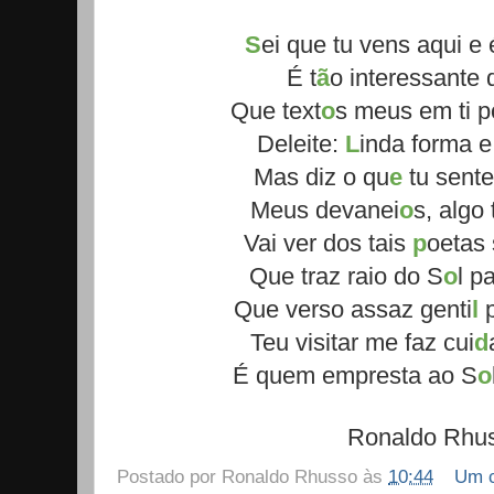
S
ei que tu vens aqui e
É t
ã
o interessante 
Que text
o
s meus em ti p
Deleite:
L
inda forma e 
Mas diz o qu
e
tu sent
Meus devanei
o
s, algo
Vai ver dos tais
p
oetas
Que traz raio do S
o
l p
Que verso assaz genti
l
Teu visitar me faz cui
d
É quem empresta ao S
o
Ronaldo Rhu
Postado por
Ronaldo Rhusso
às
10:44
Um c