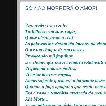
SÓ NÃO MORRERÁ O AMOR!
Vera noite vi em sonho
Turbilhões com suas vagas;
Quase alcançavam o céu!
As palavras me vieram tão latentes na visã
Ouve um choque de egos toscos
Provocando mil fagulhas
E a chama que nasceu lambeu totalmente 
Vi queimar indacas podres;
Vi tostar diversos corpos;
Almas sujas de quem era o horizonte desse
Quando o fogo apagou o que restou nem er
Era o vasto e temerário arremedo do meu se
Ah! Morte...
Se eu pudesse enganá-la, talvez me matasse