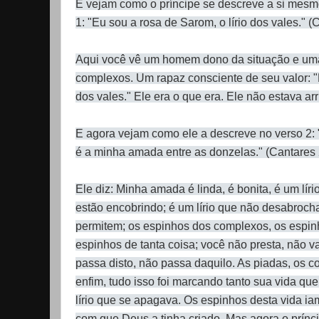
E vejam como o príncipe se descreve a si mesmo 
1: "Eu sou a rosa de Sarom, o lírio dos vales." (
Aqui você vê um homem dono da situação e uma 
complexos. Um rapaz consciente de seu valor: "E
dos vales." Ele era o que era. Ele não estava a
E agora vejam como ele a descreve no verso 2: "Q
é a minha amada entre as donzelas." (Cantares 
Ele diz: Minha amada é linda, é bonita, é um líri
estão encobrindo; é um lírio que não desabroc
permitem; os espinhos dos complexos, os espin
espinhos de tanta coisa; você não presta, não v
passa disto, não passa daquilo. As piadas, os c
enfim, tudo isso foi marcando tanto sua vida qu
lírio que se apagava. Os espinhos desta vida 
com que Deus a tinha criado. Mas agora o prínci