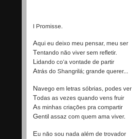
I Promisse.
A
qui eu deixo meu pensar, meu ser
T
entando não viver sem refletir.
L
idando co’a vontade de partir
A
trás do Shangrilá; grande querer...
N
avego em letras sóbrias, podes ver
T
odas as vezes quando vens fruir
A
s minhas criações pra compartir
G
entil assaz com quem ama viver.
E
u não sou nada além de trovador