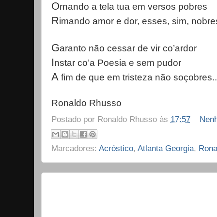
O
rnando a tela tua em versos pobres
R
imando amor e dor, esses, sim, nobres
G
aranto não cessar de vir co’ardor
I
nstar co’a Poesia e sem pudor
A
fim de que em tristeza não soçobres..
Ronaldo Rhusso
Postado por
Ronaldo Rhusso
às
17:57
Nenh
Marcadores:
Acróstico
,
Atlanta Georgia
,
Rona