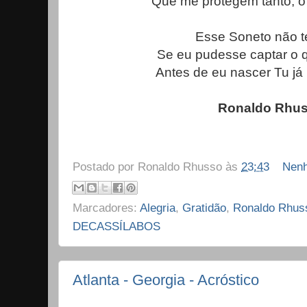
Que me protegem tanto, ó 
Esse Soneto não te
Se eu pudesse captar o q
Antes de eu nascer Tu já
Ronaldo Rhu
Postado por
Ronaldo Rhusso
às
23:43
Nenh
Marcadores:
Alegria
,
Gratidão
,
Ronaldo Rhus
DECASSÍLABOS
Atlanta - Georgia - Acróstico