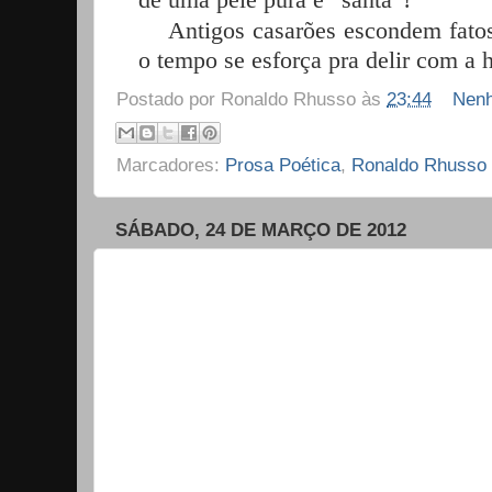
de uma pele pura e “santa”!
Antigos casarões escondem fatos
o tempo se esforça pra delir com a hi
Postado por
Ronaldo Rhusso
às
23:44
Nenh
Marcadores:
Prosa Poética
,
Ronaldo Rhusso
SÁBADO, 24 DE MARÇO DE 2012