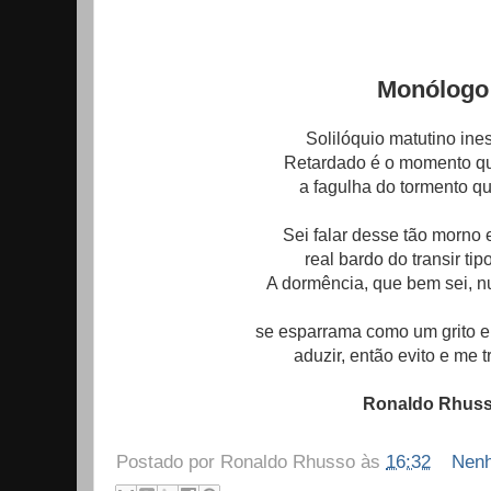
Monólogo
Solilóquio matutino ines
Retardado é o momento q
a fagulha do tormento q
Sei falar desse tão morno
real bardo do transir tip
A dormência, que bem sei, 
se esparrama como um grito e
aduzir, então evito e me t
Ronaldo Rhus
Postado por
Ronaldo Rhusso
às
16:32
Nenh