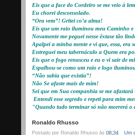
Eis que a face do Cordeiro se me veio à le
Eu chorei desconsolado.
“Ora vem”! Gritei co’a alma!
Eis que um raio iluminou meu Caminho e 
Novamente me peguei nesse êxtase tão lind
Apalpei a minha mente e vi que, essa, era s
Entreguei meu tabernáculo a Quem era por
Eis que o fogo renasceu e eu o vi sair de m
Espalhou-se como um raio e logo ilumino
“Não sabia que existia”!
Não Se afaste mais de mim!
Sei que em Sua companhia se me afastará 
Entendi esse segredo e repeti para mim m
"Quando tudo terminar só não morrerá o
Ronaldo Rhusso
Postado por
Ronaldo Rhusso
às
08:34
Um c