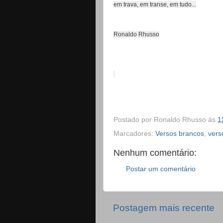
em trava, em transe, em tudo...
Ronaldo Rhusso
Postado por
Ronaldo Rhusso
às
1
Marcadores:
Versos brancos
,
vers
Nenhum comentário:
Postar um comentário
Postagem mais recente