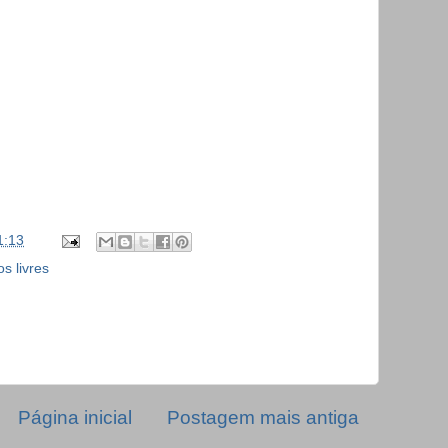
1:13
os livres
Página inicial
Postagem mais antiga