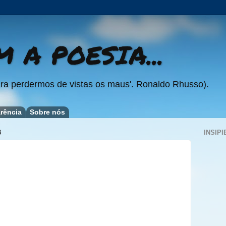
 A POESIA...
ra perdermos de vistas os maus'. Ronaldo Rhusso).
rência
Sobre nós
3
INSIPI