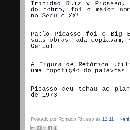
Trinidad Ruiz y Picasso,
de nobre, foi o maior no
no Século XX!
Pablo Picasso foi o Big 
suas obras nada copiavam, 
Gênio!
A Figura de Retórica uti
uma repetição de palavras!
Picasso deu tchau ao pla
de 1973.
Postado por
Ronaldo Rhusso
às
12:11
Nenh