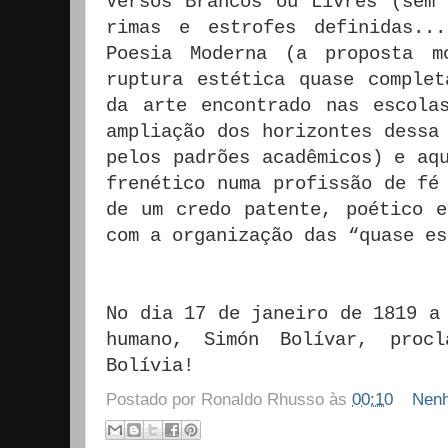
Versos Brancos ou Livres (sem 
rimas e estrofes definidas..
Poesia Moderna (a proposta m
ruptura estética quase complet
da arte encontrado nas escola
ampliação dos horizontes dessa
pelos padrões acadêmicos) e aq
frenético numa profissão de fé
de um credo patente, poético e
com a organização das “quase e
No dia 17 de janeiro de 1819 a
humano, Simón Bolívar, proc
Bolívia!
Postado por
Ronaldo Rhusso
às
00:10
Nenh