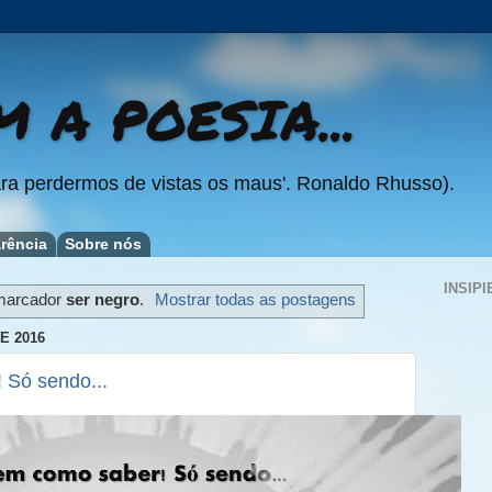
 A POESIA...
ra perdermos de vistas os maus'. Ronaldo Rhusso).
rência
Sobre nós
INSIPI
marcador
ser negro
.
Mostrar todas as postagens
E 2016
 Só sendo...