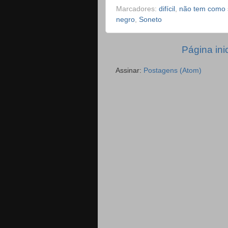
Marcadores:
difícil
,
não tem como 
negro
,
Soneto
Página inic
Assinar:
Postagens (Atom)