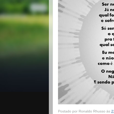
Postado por
Ronaldo Rhusso
às
2