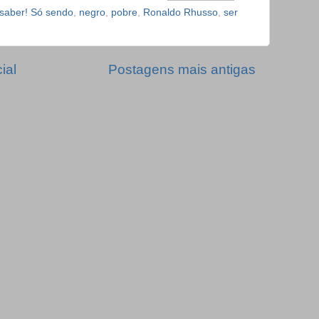
saber! Só sendo
,
negro
,
pobre
,
Ronaldo Rhusso
,
ser
ial
Postagens mais antigas