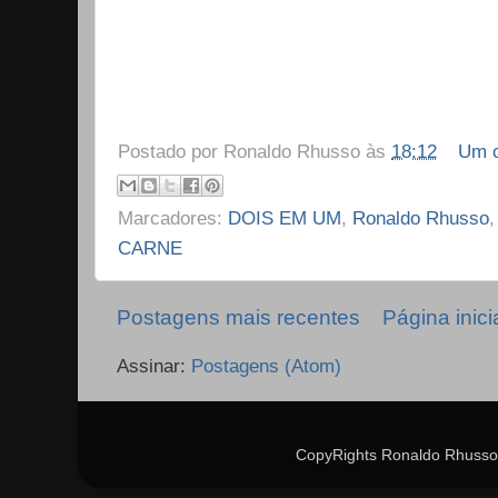
Postado por
Ronaldo Rhusso
às
18:12
Um c
Marcadores:
DOIS EM UM
,
Ronaldo Rhusso
CARNE
Postagens mais recentes
Página inici
Assinar:
Postagens (Atom)
CopyRights Ronaldo Rhusso 