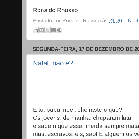
Ronaldo Rhusso
Postado por
Ronaldo Rhusso
às
21:26
Nenh
SEGUNDA-FEIRA, 17 DE DEZEMBRO DE 2
Natal, não é?
E tu, papai noel, cheiraste o que?
Os jovens, de manhã, chuparam lata
e sabem que essa
merda sempre mata
mas, escravos, eis, são! E alguém os v