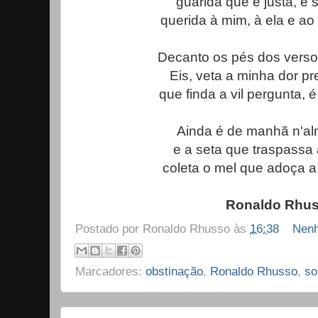
guarida que é justa, é 
querida à mim, à ela e ao
Decanto os pés dos versos
Eis, veta a minha dor pr
que finda a vil pergunta, é 
Ainda é de manhã n'al
e a seta que traspassa a
coleta o mel que adoça a 
Ronaldo Rhu
Postado por
Ronaldo Rhusso
às
16:38
Nenh
Marcadores:
obstinação
,
Ronaldo Rhusso
,
so