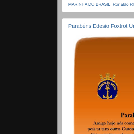
MARINHA DO BRASIL
,
Ronaldo R
Parabéns Edesio Foxtrot U