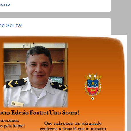
husso
no Souza!