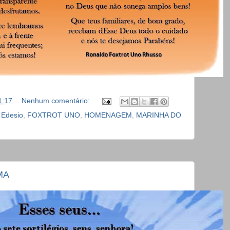
1:17
Nenhum comentário:
,
Edesio
,
FOXTROT UNO
,
HOMENAGEM
,
MARINHA DO
MA