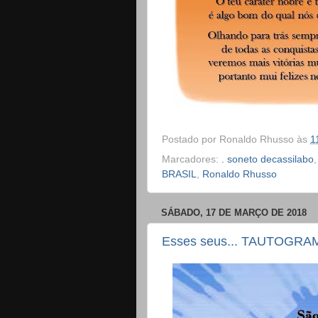
Postado por
Ronaldo Rhusso
às
1
Marcadores:
. soneto decassilabo
BRASIL
,
Ronaldo Rhusso
SÁBADO, 17 DE MARÇO DE 2018
Esses seus... TAUTOGRA