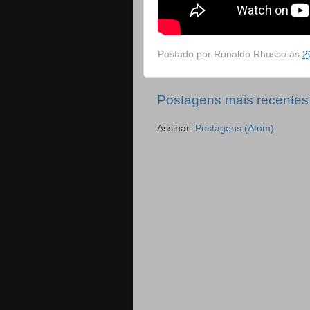
Postado por
Ronaldo Rhusso
às
2
Postagens mais recentes
Assinar:
Postagens (Atom)