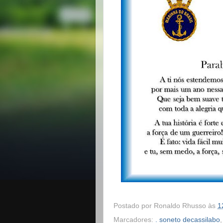
Postado por
Ronaldo Rhusso
às
1
Marcadores:
. soneto decassilabo