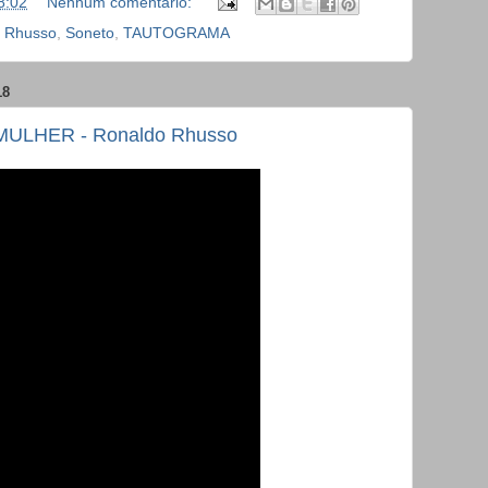
8:02
Nenhum comentário:
 Rhusso
,
Soneto
,
TAUTOGRAMA
18
ULHER - Ronaldo Rhusso