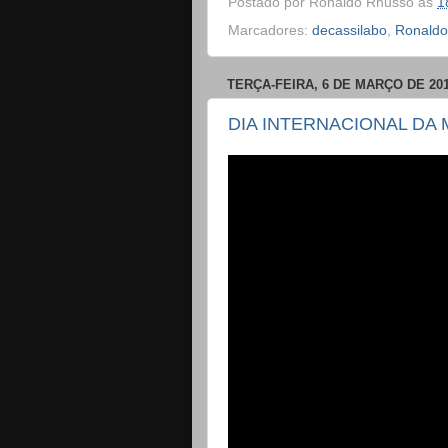
Postado por
Ronaldo Rhusso
às
1
Marcadores:
decassilabo
,
Ronaldo
TERÇA-FEIRA, 6 DE MARÇO DE 20
DIA INTERNACIONAL DA M