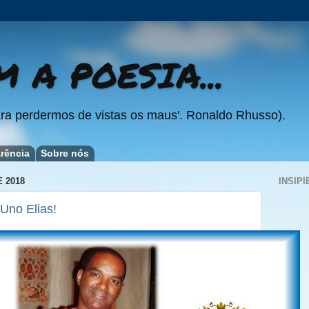
 A POESIA...
ra perdermos de vistas os maus'. Ronaldo Rhusso).
rência
Sobre nós
 2018
INSIPI
Uno Elias!