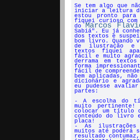
Se tem algo que nã
iniciar a leitura d
estou pronto para 
fiquei curioso com
Marcos Flavi
do
Sabiá"
. Eu já conhe
dos textos e suspei
bom livro. Quando v
de ilustração e 
textos fiquei apa
fácil e muito agra
derrama em textos
forma impressionan
fácil de compreende
bem aplicadas, não
dicionário e agrad
eu pudesse avaliar
partes:
- A escolha do t
muito pertinente!
colocar um título 
conteúdo do livro 
placa!
- As ilustraçõe
muitos até poderá s
resultado contumaz,