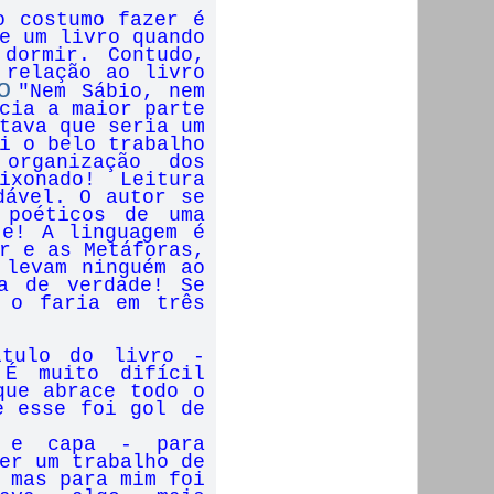
o costumo fazer é
e um livro quando
dormir. Contudo,
 relação ao livro
o
"Nem Sábio, nem
cia a maior parte
tava que seria um
i o belo trabalho
organização dos
ixonado! Leitura
dável. O autor se
 poéticos de uma
te! A linguagem é
r e as Metáforas,
 levam ninguém ao
a de verdade! Se
 o faria em três
ítulo do livro -
 É muito difícil
que abrace todo o
e esse foi gol de
s e capa - para
er um trabalho de
 mas para mim foi