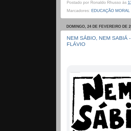
Postado por
Ronaldo Rhusso
às
1
Marcadores:
EDUCAÇÃO MORAL E
DOMINGO, 24 DE FEVEREIRO DE 2
NEM SÁBIO, NEM SABIÁ 
FLÁVIO