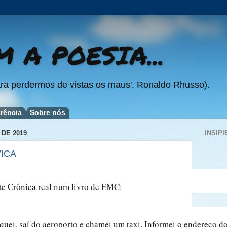
 A POESIA...
ra perdermos de vistas os maus'. Ronaldo Rhusso).
rência
Sobre nós
 DE 2019
INSIPI
ICA
nte Crônica real num livro de EMC:
uei, saí do aeroporto e chamei um taxi. Informei o endereço do