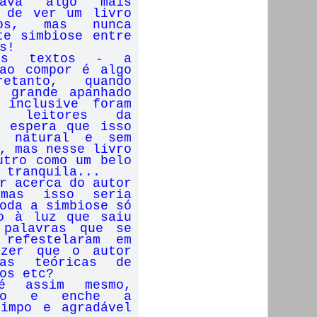
erava algo mais
 de ver um livro
os, mas nunca
te simbiose entre
s!
dos textos - a
ao compor é algo
retanto, quando
 grande apanhado
 inclusive foram
os leitores da
 espera que isso
a natural e sem
, mas nesse livro
utro como um belo
e tranquila...
r acerca do autor
mas isso seria
oda a simbiose só
o à luz que saiu
 palavras que se
 refestelaram em
izer que o autor
las teóricas de
os etc?
é assim mesmo,
eio e enche a
impo e agradável