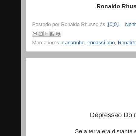
Ronaldo Rhu
Postado por
Ronaldo Rhusso
às
10:01
Nenh
Marcadores:
canarinho
,
eneassílabo
,
Ronald
Depressão Do 
Se a terra era distante