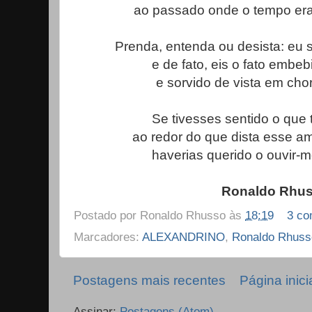
ao passado onde o tempo era 
Prenda, entenda ou desista: eu 
e de fato, eis o fato embe
e sorvido de vista em chor
Se tivesses sentido o que
ao redor do que dista esse am
haverias querido o ouvir-m
Ronaldo Rhu
Postado por
Ronaldo Rhusso
às
18:19
3 co
Marcadores:
ALEXANDRINO
,
Ronaldo Rhuss
Postagens mais recentes
Página inici
Assinar:
Postagens (Atom)