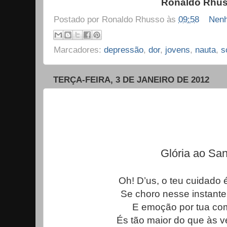
Ronaldo Rhu
Postado por
Ronaldo Rhusso
às
09:58
Nenh
Marcadores:
depressão
,
dor
,
jovens
,
nauta
,
s
TERÇA-FEIRA, 3 DE JANEIRO DE 2012
Glória ao San
Oh! D’us, o teu cuidado é
Se choro nesse instante 
E emoção por tua com
És tão maior do que às v