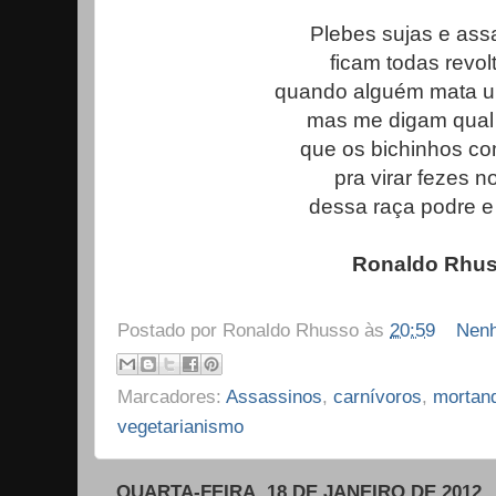
Plebes sujas e ass
ficam todas revol
quando alguém mata u
mas me digam qual 
que os bichinhos c
pra virar fezes no
dessa raça podre e
Ronaldo Rhu
Postado por
Ronaldo Rhusso
às
20:59
Nenh
Marcadores:
Assassinos
,
carnívoros
,
mortan
vegetarianismo
QUARTA-FEIRA, 18 DE JANEIRO DE 2012