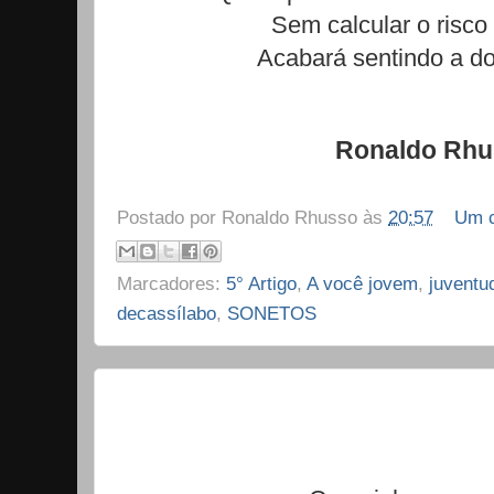
Sem calcular o risco 
Acabará sentindo a do
Ronaldo Rhu
Postado por
Ronaldo Rhusso
às
20:57
Um c
Marcadores:
5° Artigo
,
A você jovem
,
juventu
decassílabo
,
SONETOS