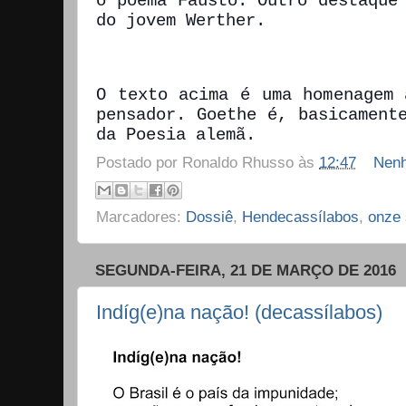
o poema Fausto. Outro destaque
do jovem Werther.
O texto acima é uma homenagem 
pensador. Goethe é, basicament
da Poesia alemã.
Postado por
Ronaldo Rhusso
às
12:47
Nenh
Marcadores:
Dossiê
,
Hendecassílabos
,
onze 
SEGUNDA-FEIRA, 21 DE MARÇO DE 2016
Indíg(e)na nação! (decassílabos)