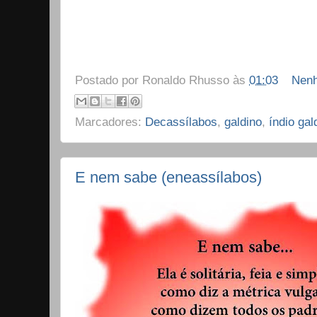
Postado por
Ronaldo Rhusso
às
01:03
Nenh
Marcadores:
Decassílabos
,
galdino
,
índio gal
E nem sabe (eneassílabos)