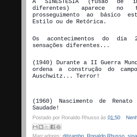
A
SINESTESIA
(fusão de im
diferentes) aparece no 
prosseguimento ao básico es
Estilo ou de Retórica.
Os acontecimentos do dia 
sensações diferentes...
(1940) Durante a II Guerra Mun
ordena a construção do camp
Auschwitz... Terror!
(1960) Nascimento de Renato 
Saudade!
Postado por
Ronaldo Rhusso
às
01:50
Nenh
Marcadores:
ditirambo
,
Ronaldo Rhusso
,
sina