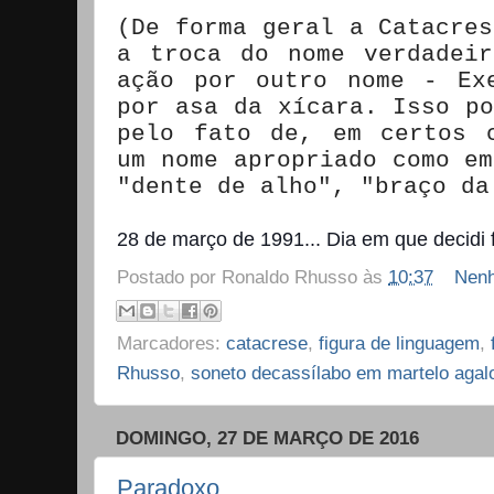
(De forma geral a Catacres
a troca do nome verdadei
ação por outro nome - Ex
por asa da xícara. Isso po
pelo fato de, em certos 
um nome apropriado como em
"dente de alho", "braço da
28 de março de 1991... Dia em que decidi fi
Postado por
Ronaldo Rhusso
às
10:37
Nenh
Marcadores:
catacrese
,
figura de linguagem
,
Rhusso
,
soneto decassílabo em martelo agal
DOMINGO, 27 DE MARÇO DE 2016
Paradoxo