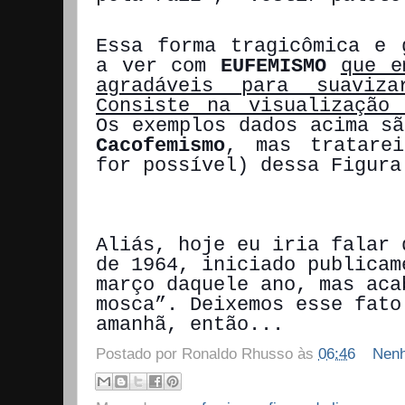
Essa forma tragicômica e 
a ver com
EUFEMISMO
que e
agradáveis para suaviza
Consiste na visualização
Os exemplos dados acima s
Cacofemismo
, mas tratarei
for possível) dessa Figura
Aliás, hoje eu iria falar 
de 1964, iniciado publicam
março daquele ano, mas aca
mosca”. Deixemos esse fato
amanhã, então...
Postado por
Ronaldo Rhusso
às
06:46
Nenh