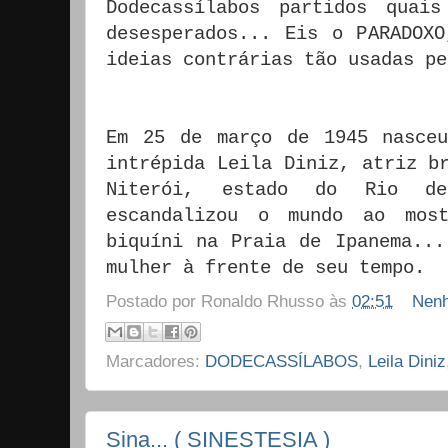
Dodecassílabos partidos quai
desesperados... Eis o PARADOXO
ideias contrárias tão usadas p
Em 25 de março de 1945 nasce
intrépida Leila Diniz, atriz b
Niterói, estado do Rio d
escandalizou o mundo ao mos
biquíni na Praia de Ipanema...
mulher à frente de seu tempo.
Postado por
Ronaldo Rhusso
às
02:51
Nenh
Marcadores:
DODECASSÍLABOS
,
Leila Diniz
Sina... ( SINESTESIA )