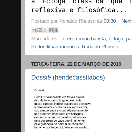
à Écloga clássica que t
reflexiva e filosófica...
Postado por
Ronaldo Rhusso
às
00:30
Nenh
Marcadores:
cícero romão batista
,
écloga
,
pa
Redondilhas menores
,
Ronaldo Rhusso
TERÇA-FEIRA, 22 DE MARÇO DE 2016
Dossiê (hendecassílabos)