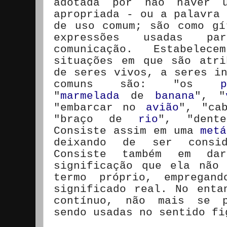
adotada por não haver u
apropriada - ou a palavra 
de uso comum; são como gí
expressões usadas pa
comunicação. Estabelec
situações em que são atri
de seres vivos, a seres in
comuns são: "os
p
"
marmelada
de
banana
", "
"embarcar no
avião
", "ca
"braço de
rio
", "den
Consiste assim em uma
metá
deixando de ser consi
Consiste também em da
significação que ela não
termo próprio, empregan
significado real. No enta
contínuo, não mais se p
sendo usadas no sentido fi