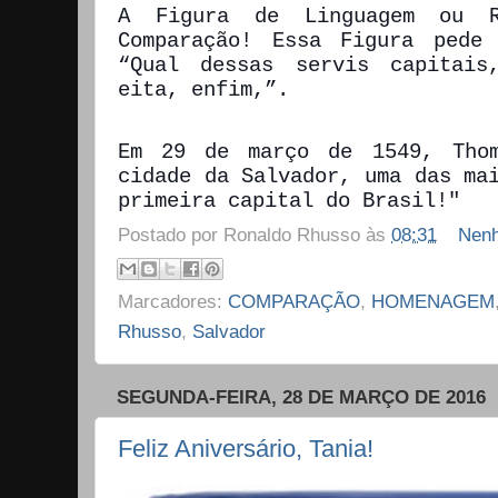
A Figura de Linguagem ou R
Comparação! Essa Figura pede
“Qual dessas servis capitais
eita, enfim,”.
Em 29 de março de 1549, Tho
cidade da Salvador, uma das ma
primeira capital do Brasil!"
Postado por
Ronaldo Rhusso
às
08:31
Nenh
Marcadores:
COMPARAÇÃO
,
HOMENAGEM
Rhusso
,
Salvador
SEGUNDA-FEIRA, 28 DE MARÇO DE 2016
Feliz Aniversário, Tania!