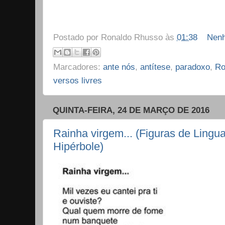
Postado por
Ronaldo Rhusso
às
01:38
Nenh
Marcadores:
ante nós
,
antítese
,
paradoxo
,
Ro
versos livres
QUINTA-FEIRA, 24 DE MARÇO DE 2016
Rainha virgem... (Figuras de Lingu
Hipérbole)