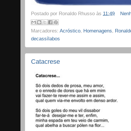
Postado por
Ronaldo Rhusso
às
11:49
Nenh
Marcadores:
Acróstico
,
Homenagens
,
Ronald
decassílabos
Catacrese