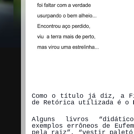
Como o título já diz, a F
de Retórica utilizada é o
E
Alguns livros “didátic
exemplos errôneos de Eufem
pela raiz”, “vestir paletó