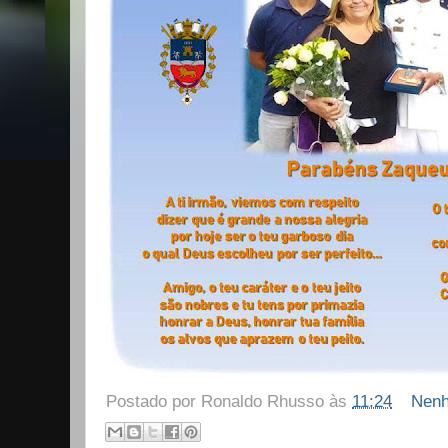
Postado por
Ronaldo Rhusso
às
11:24
Nenh