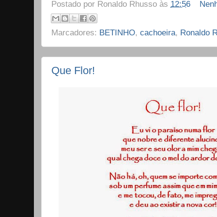
Postado por
Ronaldo Rhusso
às
12:56
Nenh
Marcadores:
BETINHO
,
cachoeira
,
Ronaldo 
Que Flor!