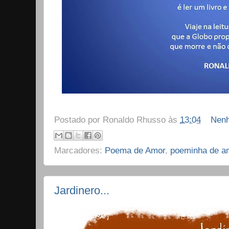
Postado por
Ronaldo Rhusso
às
13:04
Nenh
Marcadores:
Poema de Amor
,
poeminha de a
Jardinero...