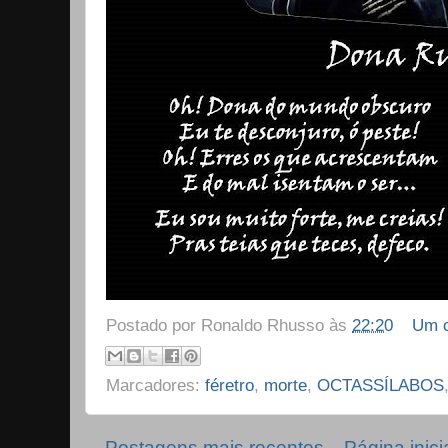
Postado por
Ronaldo Rhusso
às
22:20
Um c
Marcadores:
féretro
,
morte
,
OCTASSÍLABOS
Postagens mais recentes
Página inici