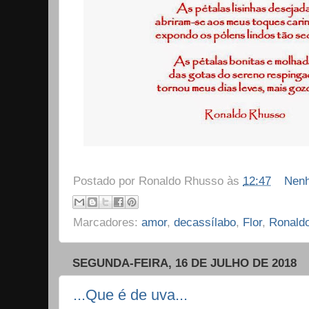
Postado por
Ronaldo Rhusso
às
12:47
Nenh
Marcadores:
amor
,
decassílabo
,
Flor
,
Ronald
SEGUNDA-FEIRA, 16 DE JULHO DE 2018
...Que é de uva...