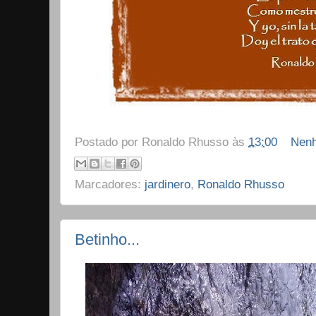
Postado por
Ronaldo Rhusso
às
13:00
Nenh
Marcadores:
jardinero
,
Ronaldo Rhusso
Betinho...