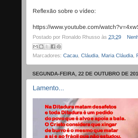
Reflexão sobre o vídeo:
https://www.youtube.com/watch?v=4
Postado por
Ronaldo Rhusso
às
23:29
Nenh
Marcadores:
Cacau
,
Cláudia
,
Maria Cláudia
,
SEGUNDA-FEIRA, 22 DE OUTUBRO DE 20
Lamento...