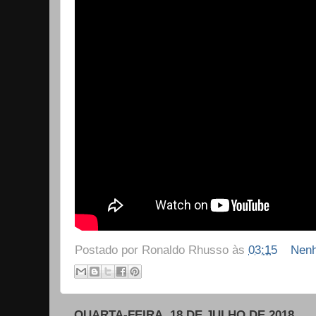
Postado por
Ronaldo Rhusso
às
03:15
Nenh
QUARTA-FEIRA, 18 DE JULHO DE 2018