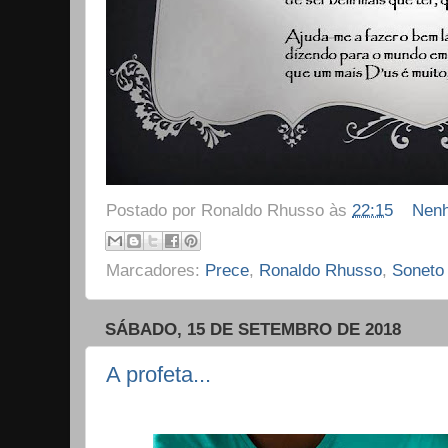
Postado por
Ronaldo Rhusso
às
22:15
Nenh
Marcadores:
Prece
,
Ronaldo Rhusso
,
Soneto
SÁBADO, 15 DE SETEMBRO DE 2018
A profeta...