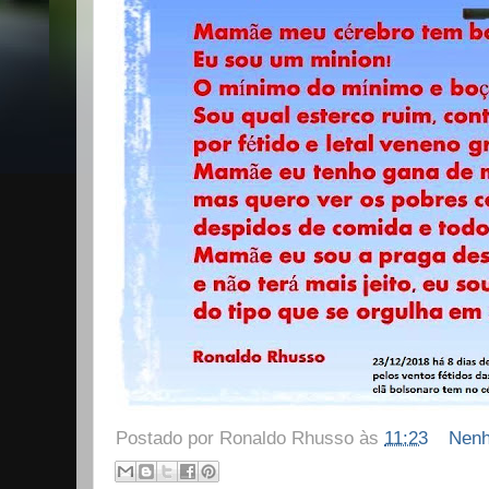
Postado por
Ronaldo Rhusso
às
11:23
Nenh