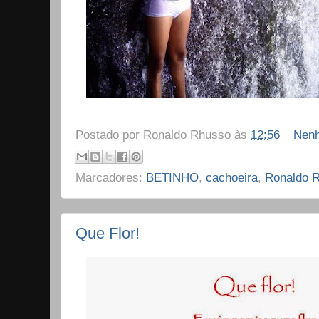
Postado por
Ronaldo Rhusso
às
12:56
Nenh
Marcadores:
BETINHO
,
cachoeira
,
Ronaldo 
Que Flor!