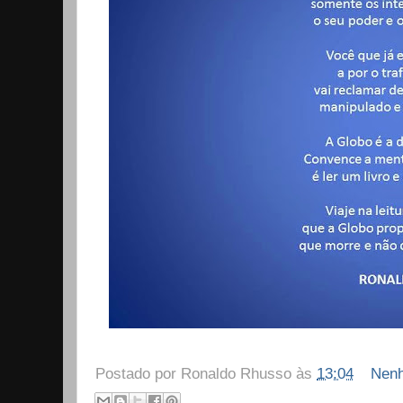
Postado por
Ronaldo Rhusso
às
13:04
Nenh