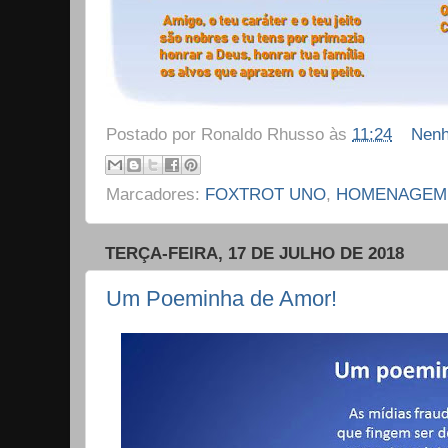
Postado por
Ronaldo Rhusso
às
11:24
Nenh
Marcadores:
FOXTROT UNO
,
HOMENAGEM
TERÇA-FEIRA, 17 DE JULHO DE 2018
Um Poeminha de Amor!