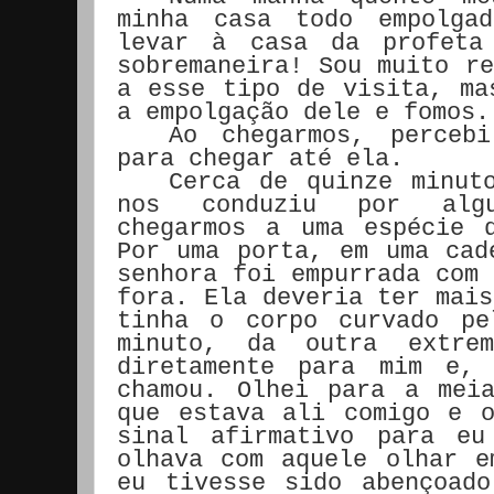
minha casa todo empolga
levar à casa da profeta
sobremaneira! Sou muito re
a esse tipo de visita, ma
a empolgação dele e fomos.
Ao chegarmos, percebi
para chegar até ela.
Cerca de quinze minut
nos conduziu por alg
chegarmos a uma espécie 
Por uma porta, em uma cad
senhora foi empurrada com 
fora. Ela deveria ter mais
tinha o corpo curvado pe
minuto, da outra extrem
diretamente para mim e,
chamou. Olhei para a mei
que estava ali comigo e 
sinal afirmativo para e
olhava com aquele olhar e
eu tivesse sido abençoad