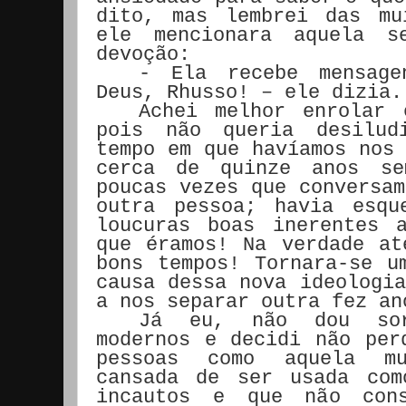
dito, mas lembrei das mu
ele mencionara aquela s
devoção:
- Ela recebe mensage
Deus, Rhusso! – ele dizia.
Achei melhor enrolar 
pois não queria desilud
tempo em que havíamos nos 
cerca de quinze anos se
poucas vezes que conversam
outra pessoa; havia esqu
loucuras boas inerentes 
que éramos! Na verdade at
bons tempos! Tornara-se u
causa dessa nova ideologia
a nos separar outra fez an
Já eu, não dou sor
modernos e decidi não per
pessoas como aquela m
cansada de ser usada com
incautos e que não cons