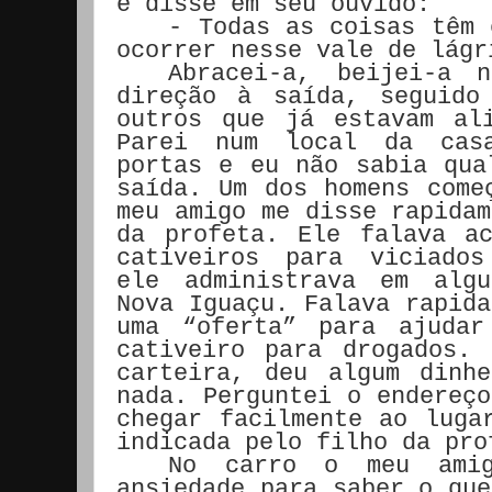
e disse em seu ouvido:
- Todas as coisas têm 
ocorrer nesse vale de lágr
Abracei-a, beijei-a
direção à saída, seguido
outros que já estavam al
Parei num local da cas
portas e eu não sabia qua
saída. Um dos homens come
meu amigo me disse rapidam
da profeta. Ele falava a
cativeiros para viciados
ele administrava em alg
Nova Iguaçu. Falava rapida
uma “oferta” para ajudar
cativeiro para drogados.
carteira, deu algum dinh
nada. Perguntei o endereço
chegar facilmente ao luga
indicada pelo filho da pro
No carro o meu amig
ansiedade para saber o que