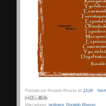
Postado por
Ronaldo Rhusso
às
13:00
Nenh
Marcadores:
jardinero
,
Ronaldo Rhusso