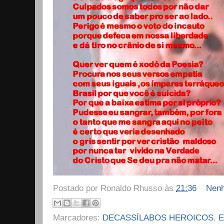
Postado por
Ronaldo Rhusso
às
21:36
Nenh
Marcadores:
DECASSÍLABOS HEROICOS
,
E