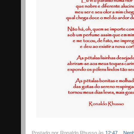
Postado por
Ronaldo Rhusso
às
12:47
Nenh