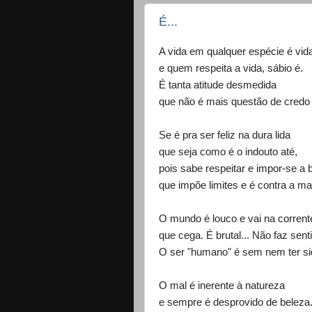
É...
A vida em qualquer espécie é vid
e quem respeita a vida, sábio é.
É tanta atitude desmedida
que não é mais questão de credo o
Se é pra ser feliz na dura lida
que seja como é o indouto até,
pois sabe respeitar e impor-se a 
que impõe limites e é contra a mar
O mundo é louco e vai na corren
que cega. É brutal... Não faz sent
O ser "humano" é sem nem ter sid
O mal é inerente à natureza
e sempre é desprovido de beleza.