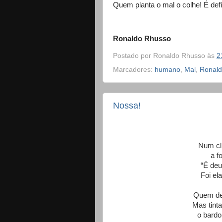
Quem planta o mal o colhe! É defi
Ronaldo Rhusso
Postado por
Ronaldo Rhusso
às
2
Marcadores:
humano
,
Mal
,
Ronald
Nossa!
Num cli
a f
“É deu
Foi el
Quem der
Mas tint
o bardo