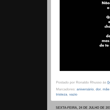
Postado por
Ronaldo Rhusso
às
0
Marcadores:
aniversário
,
dor
,
mãe 
tristeza
,
vazio
SEXTA-FEIRA, 24 DE JULHO DE 20