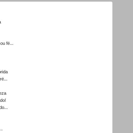
a
u fé...
brida
é...
teza
ido!
o...
..