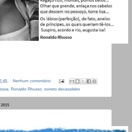
2:45
Nenhum comentário:
ossa
,
Ronaldo Rhusso
,
soneto decassilabo
 2015