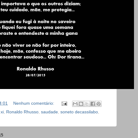
4:01
Nenhum comentário:
xi
,
Ronaldo Rhusso
,
saudade
,
soneto decassilabo
,
15