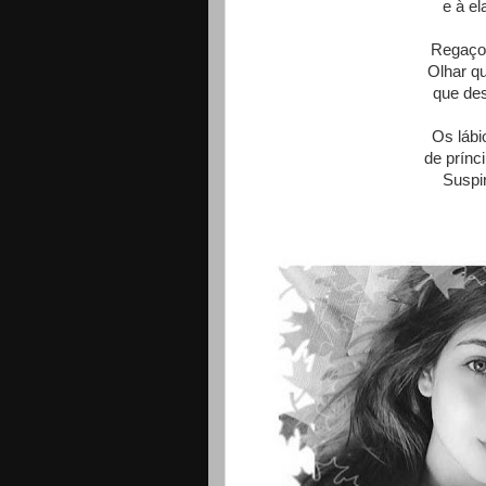
e à el
Regaço 
Olhar q
que des
Os lábio
de prínci
Suspir