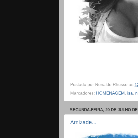
Postado por
Ronaldo Rhusso
às
1
Marcadores:
HOMENAGEM
,
isa
,
n
SEGUNDA-FEIRA, 20 DE JULHO DE
Amizade...