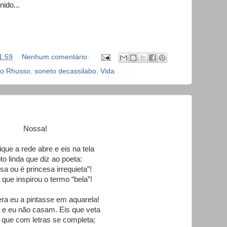
nido...
1:59
Nenhum comentário:
o Rhusso
,
soneto decassilabo
,
Vida
Nossa!
que a rede abre e eis na tela
oto linda que diz ao poeta:
sa ou é princesa irrequieta”!
a que inspirou o termo “bela”!
a eu a pintasse em aquarela!
a e eu não casam. Eis que veta
 que com letras se completa;