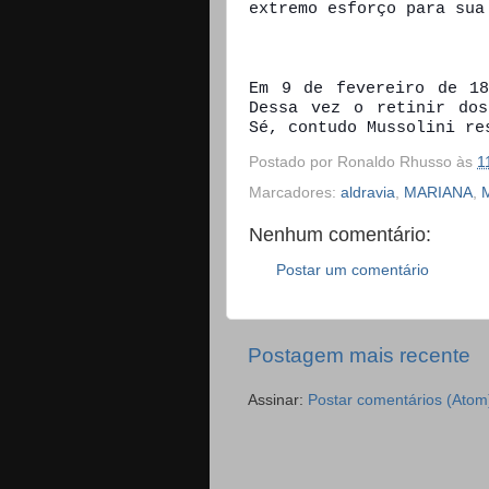
extremo esforço para sua
Em 9 de fevereiro de 18
Dessa vez o retinir dos
Sé, contudo Mussolini re
Postado por
Ronaldo Rhusso
às
1
Marcadores:
aldravia
,
MARIANA
,
M
Nenhum comentário:
Postar um comentário
Postagem mais recente
Assinar:
Postar comentários (Atom