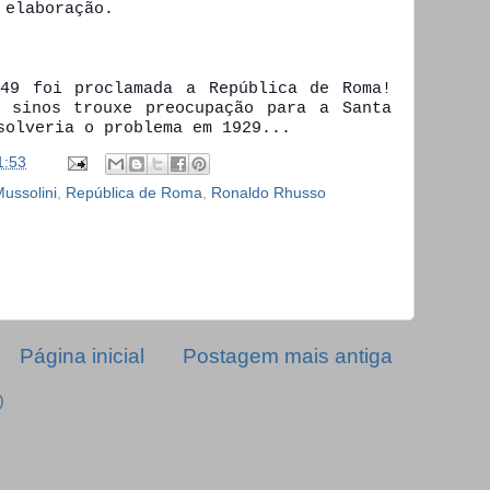
 elaboração.
49 foi proclamada a República de Roma!
 sinos trouxe preocupação para a Santa
solveria o problema em 1929...
1:53
ussolini
,
República de Roma
,
Ronaldo Rhusso
Página inicial
Postagem mais antiga
)