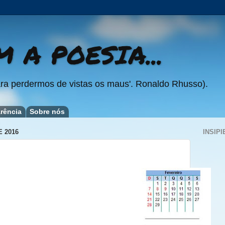
 A POESIA...
ra perdermos de vistas os maus'. Ronaldo Rhusso).
rência
Sobre nós
E 2016
INSIPI