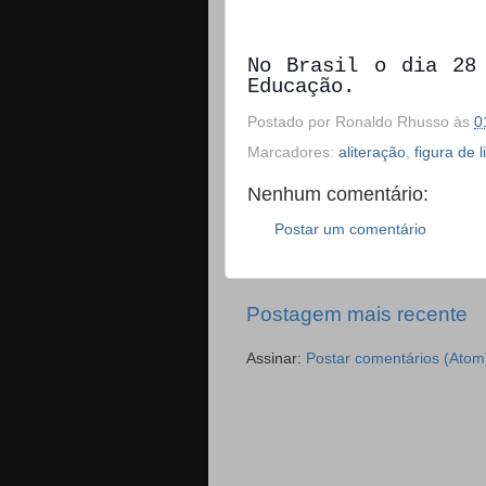
No Brasil o dia 28
Educação.
Postado por
Ronaldo Rhusso
às
0
Marcadores:
aliteração
,
figura de
Nenhum comentário:
Postar um comentário
Postagem mais recente
Assinar:
Postar comentários (Atom