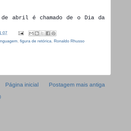
 de abril é chamado de o Dia da
1:07
 linguagem
,
figura de retórica
,
Ronaldo Rhusso
Página inicial
Postagem mais antiga
)