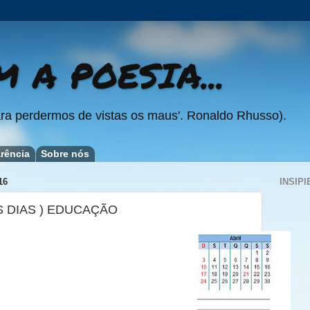
 A POESIA...
ra perdermos de vistas os maus'. Ronaldo Rhusso).
rência
Sobre nós
16
INSIPI
S DIAS ) EDUCAÇÃO