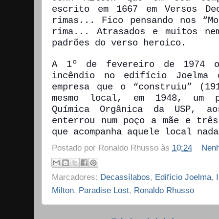
escrito em 1667 em Versos De
rimas... Fico pensando nos “Mo
rima... Atrasados e muitos ne
padrões do verso heroico.
A 1º de fevereiro de 1974 o
incêndio no edifício Joelma
empresa que o “construiu” (19
mesmo local, em 1948, um p
Química Orgânica da USP, a
enterrou num poço a mãe e três
que acompanha aquele local nada
Postado por
Ronaldo Rhusso
às
10:24
Nenh
Marcadores:
Decassílabos
,
Edifício Joelma
,
Milton
,
Paradise Lost
,
Ronaldo Rhusso