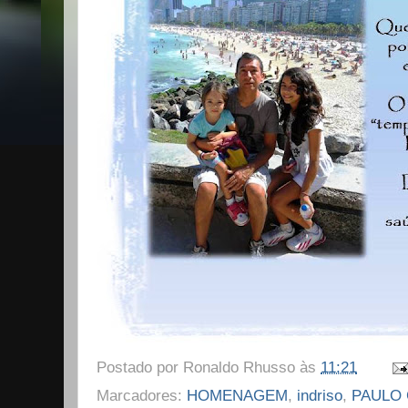
Postado por
Ronaldo Rhusso
às
11:21
Marcadores:
HOMENAGEM
,
indriso
,
PAULO