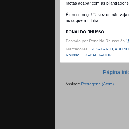
metas acabar com as pilantragens
É um começo! Talvez eu não veja 
nova que a minha!
RONALDO RHUSSO
Postado por
Ronaldo Rhusso
às
1
Marcadores:
14 SALÁRIO
,
ABONO
Rhusso
,
TRABALHADOR
Página inic
Assinar:
Postagens (Atom)