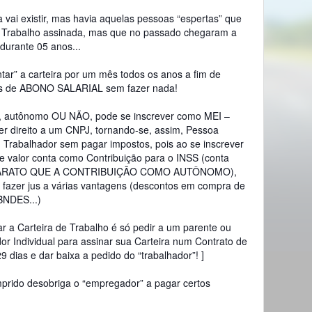
 vai existir, mas havia aquelas pessoas “espertas” que
e Trabalho assinada, mas que no passado chegaram a
durante 05 anos...
tar” a carteira por um mês todos os anos a fim de
os de ABONO SALARIAL sem fazer nada!
, autônomo OU NÃO, pode se inscrever como MEI –
er direito a um CNPJ, tornando-se, assim, Pessoa
um Trabalhador sem pagar impostos, pois ao se inscrever
 valor conta como Contribuição para o INSS (conta
IS BARATO QUE A CONTRIBUIÇÃO COMO AUTÔNOMO),
 fazer jus a várias vantagens (descontos em compra de
 BNDES...)
r a Carteira de Trabalho é só pedir a um parente ou
r Individual para assinar sua Carteira num Contrato de
9 dias e dar baixa a pedido do “trabalhador”! ]
prido desobriga o “empregador” a pagar certos