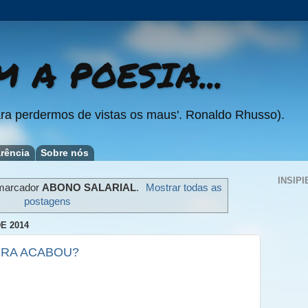
 A POESIA...
ra perdermos de vistas os maus'. Ronaldo Rhusso).
rência
Sobre nós
INSIPI
marcador
ABONO SALARIAL
.
Mostrar todas as
postagens
E 2014
RRA ACABOU?