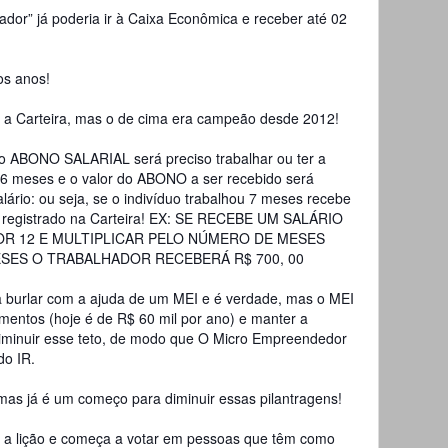
ador” já poderia ir à Caixa Econômica e receber até 02
os anos!
” a Carteira, mas o de cima era campeão desde 2012!
 o ABONO SALARIAL será preciso trabalhar ou ter a
06 meses e o valor do ABONO a ser recebido será
lário: ou seja, se o indivíduo trabalhou 7 meses recebe
or registrado na Carteira! EX: SE RECEBE UM SALÁRIO
R POR 12 E MULTIPLICAR PELO NÚMERO DE MESES
SES O TRABALHADOR RECEBERÁ R$ 700, 00
a burlar com a ajuda de um MEI e é verdade, mas o MEI
mentos (hoje é de R$ 60 mil por ano) e manter a
diminuir esse teto, de modo que O Micro Empreendedor
do IR.
mas já é um começo para diminuir essas pilantragens!
 a lição e começa a votar em pessoas que têm como