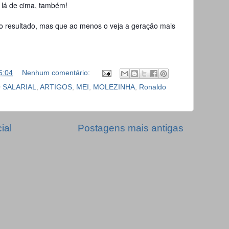
 lá de cima, também!
o resultado, mas que ao menos o veja a geração mais
5:04
Nenhum comentário:
 SALARIAL
,
ARTIGOS
,
MEI
,
MOLEZINHA
,
Ronaldo
ial
Postagens mais antigas