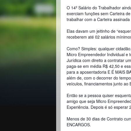
O 14º Salário do Trabalhador ainda
exerciam funções sem Carteira d
trabalhar com a Carteira assinada 
Elas davam um jeitinho de “esquen
receberem até 02 salários mínim
Como? Simples: qualquer cidadão
Micro Empreendedor Individual e t
Jurídica com direito a contratar 
paga-se em média R$ 42,50 e esse
para a aposentadoria E É MA
além de, com o decorrer do tempo
veículos, financiamentos junto ao
Então se a pessoa quiser esquenta
amigo que seja Micro Empreendedo
Experiência. Depois é só esperar 2
Menos de 30 dias de Contrato cum
ENCARGOS.