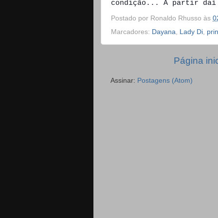
condição... A partir daí
Postado por
Ronaldo Rhusso
às
0
Marcadores:
Dayana
,
Lady Di
,
pri
Página inic
Assinar:
Postagens (Atom)