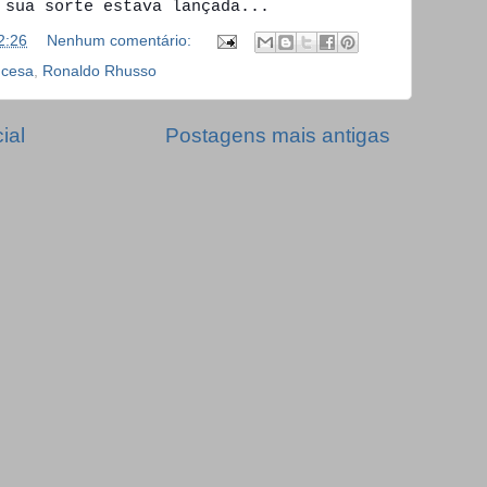
 sua sorte estava lançada...
2:26
Nenhum comentário:
ncesa
,
Ronaldo Rhusso
ial
Postagens mais antigas