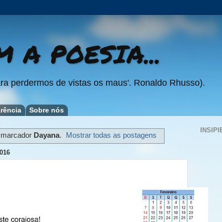
 A POESIA...
ra perdermos de vistas os maus'. Ronaldo Rhusso).
rência
Sobre nós
INSIPI
 marcador
Dayana
.
Mostrar todas as postagens
016