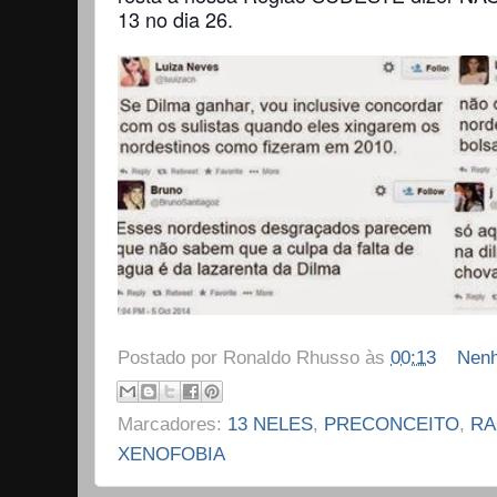
13 no dia 26.
Postado por
Ronaldo Rhusso
às
00:13
Nenh
Marcadores:
13 NELES
,
PRECONCEITO
,
RA
XENOFOBIA