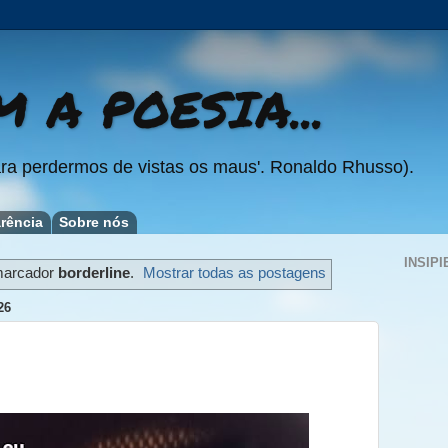
 A POESIA...
ra perdermos de vistas os maus'. Ronaldo Rhusso).
rência
Sobre nós
INSIPI
marcador
borderline
.
Mostrar todas as postagens
26