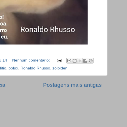
9:14
Nenhum comentário:
lítio
,
polux
,
Ronaldo Rhusso
,
zolpiden
ial
Postagens mais antigas