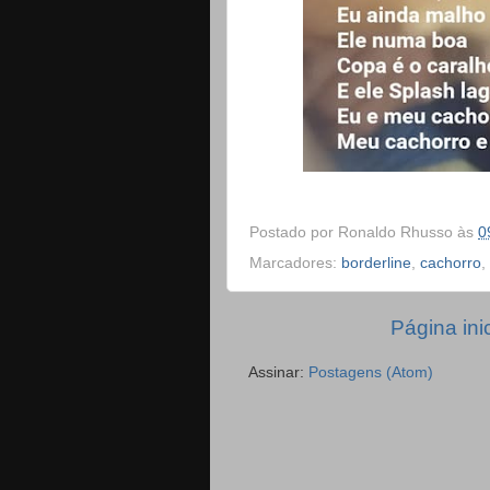
Postado por
Ronaldo Rhusso
às
0
Marcadores:
borderline
,
cachorro
,
Página inic
Assinar:
Postagens (Atom)