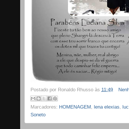
Postado por
Ronaldo Rhusso
às
11:49
Nenh
Marcadores:
HOMENAGEM
,
lena elexias
,
luc
Soneto