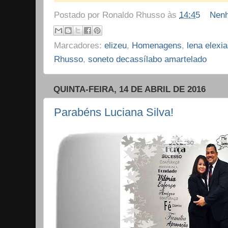
Postado por
Ronaldo Rhusso
às
14:45
Nenh
Marcadores:
elizeu
,
Homenagens
,
lena elexi
Rhusso
,
soneto decassílabo amartelado
QUINTA-FEIRA, 14 DE ABRIL DE 2016
Parabéns Luciana Silva!