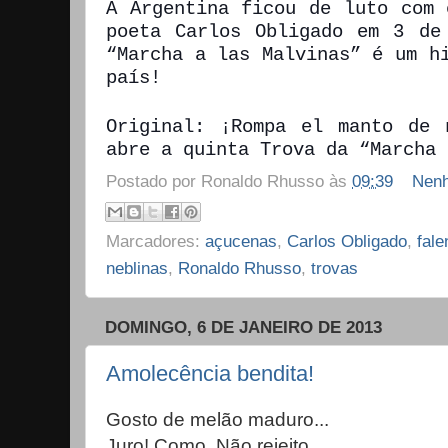
A Argentina ficou de luto com 
poeta Carlos Obligado em 3 de
“Marcha a las Malvinas” é um h
país!
Original: ¡Rompa el manto de 
abre a quinta Trova da “Marcha 
Postado por
Ronaldo Rhusso
às
09:39
Nenh
Marcadores:
açucenas
,
Carlos Obligado
,
fale
neblinas
,
Ronaldo Rhusso
,
trovas
DOMINGO, 6 DE JANEIRO DE 2013
Amolecência bendita!
Gosto de melão maduro...
Juro! Como. Não rejeito.