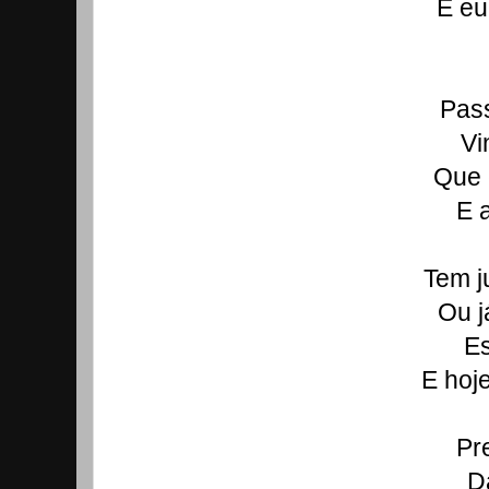
E eu
Pas
Vi
Que 
E 
Tem j
Ou j
Es
E hoj
Pr
D