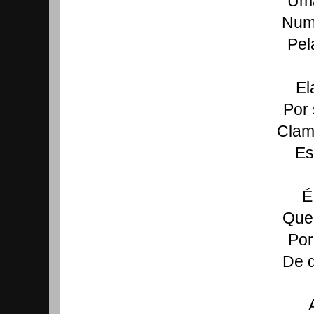
Uma
Num 
Pel
El
Por 
Clam
Es
É
Que,
Por
De q