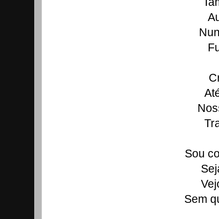
Ta
Au
Nun
Fu
Cr
At
Nos
Tra
Sou co
Sej
Vej
Sem qu