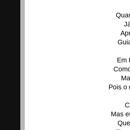
Quan
J
Apr
Gui
Em 
Como
Ma
Pois o 
C
Mas eu
Que