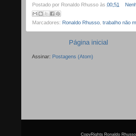
Postado por
Ronaldo Rhusso
às
00:51
Nenh
Marcadores:
Ronaldo Rhusso
,
trabalho não 
Página inicial
Assinar:
Postagens (Atom)
CopyRights Ronaldo Rhusso 