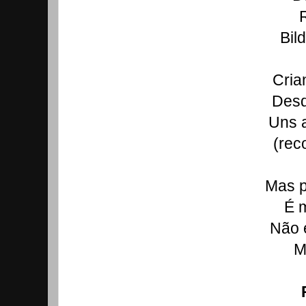
R
Bil
Cria
Desd
Uns 
(rec
Mas p
É m
Não 
M