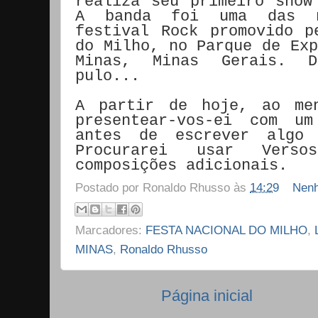
realiza seu primeiro sho
A banda foi uma das n
festival Rock promovido p
do Milho, no Parque de Exp
Minas, Minas Gerais. 
pulo...
A partir de hoje, ao me
presentear-vos-ei com u
antes de escrever algo 
Procurarei usar Verso
composições adicionais.
Postado por
Ronaldo Rhusso
às
14:29
Nenh
Marcadores:
FESTA NACIONAL DO MILHO
,
MINAS
,
Ronaldo Rhusso
Página inicial