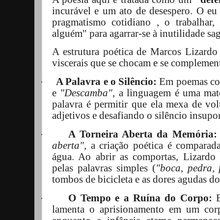
incurável e um ato de desespero. O eu l
pragmatismo cotidiano , o trabalhar,
alguém" para agarrar-se à inutilidade sa
A estrutura poética de Marcos Lizardo 
viscerais que se chocam e se complemen
A Palavra e o Silêncio:
Em poemas c
·
e
"Descamba"
, a linguagem é uma mat
palavra é permitir que ela mexa de vo
adjetivos e desafiando o silêncio insup
A Torneira Aberta da Memória:
·
aberta"
, a criação poética é comparad
água. Ao abrir as comportas, Lizardo 
pelas palavras simples (
"boca, pedra, 
tombos de bicicleta e as dores agudas d
O Tempo e a Ruína do Corpo:
·
lamenta o aprisionamento em um cor