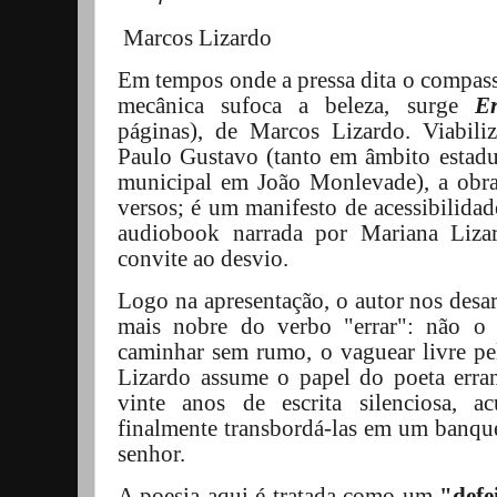
Marcos Lizardo
Em tempos onde a pressa dita o compasso
mecânica sufoca a beleza, surge
E
páginas), de Marcos Lizardo. Viabili
Paulo Gustavo (tanto em âmbito estad
municipal em João Monlevade), a obra
versos; é um manifesto de acessibilida
audiobook narrada por Mariana Liza
convite ao desvio.
Logo na apresentação, o autor nos desar
mais nobre do verbo "errar": não o
caminhar sem rumo, o vaguear livre pelo
Lizardo assume o papel do poeta erra
vinte anos de escrita silenciosa, a
finalmente transbordá-las em um banqu
senhor.
A poesia aqui é tratada como um
"defe