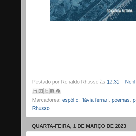
Postado por
Ronaldo Rhusso
às
17:31
Nenh
Marcadores:
espólio
,
flávia ferrari
,
poemas
,
p
Rhusso
QUARTA-FEIRA, 1 DE MARÇO DE 2023