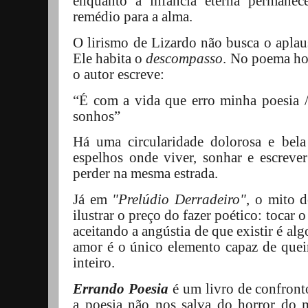
enquanto a infância eterna permane
remédio para a alma.
O lirismo de Lizardo não busca o aplaus
Ele habita o
descompasso
. No poema 
o autor escreve:
“É com a vida que erro minha poesia 
sonhos”
Há uma circularidade dolorosa e bela
espelhos onde viver, sonhar e escrever
perder na mesma estrada.
Já em
"Prelúdio Derradeiro"
, o mito 
ilustrar o preço do fazer poético: tocar
aceitando a angústia de que existir é al
amor é o único elemento capaz de quei
inteiro.
Errando Poesia
é um livro de confronto
a poesia não nos salva do horror do 