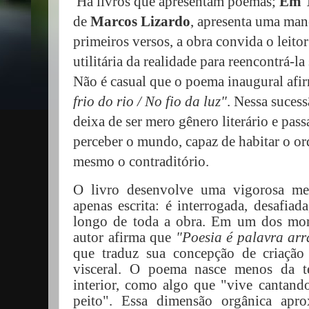
Há livros que apresentam poemas;
Em T
de
Marcos Lizardo
, apresenta uma mane
primeiros versos, a obra convida o leito
utilitária da realidade para reencontrá-la
Não é casual que o poema inaugural afi
frio do rio / No fio da luz"
. Nessa suces
deixa de ser mero gênero literário e pas
perceber o mundo, capaz de habitar o ordi
mesmo o contraditório.
O livro desenvolve uma vigorosa me
apenas escrita: é interrogada, desafiad
longo de toda a obra. Em um dos mom
autor afirma que
"Poesia é palavra ar
que traduz sua concepção de criação 
visceral. O poema nasce menos da t
interior, como algo que "vive cantand
peito". Essa dimensão orgânica apr