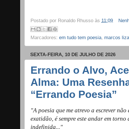
Postado por
Ronaldo Rhusso
às
11:09
Nenh
Marcadores:
em tudo tem poesia
,
marcos liz
SEXTA-FEIRA, 10 DE JULHO DE 2026
Errando o Alvo, Ace
Alma: Uma Resenha
“Errando Poesia”
"A poesia que me atrevo a escrever não 
exatidão, é sempre este andar em torno
indefinida..."